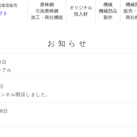
磨棒鋼
機械
機械
品製造販売
オリジナル
引抜磨棒鋼
機械部品
販売
投入材
加工・商社機能
製作
商社
お知らせ
3日
ーアル
8日
チャンネル開設しました。
16日